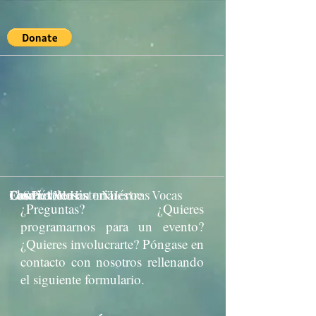
Casa
Los Problemas + Nuestras Vocas
Conviértete en un Héroe
El S.H.A.W. Historia
Contáctenos
¿Preguntas? ¿Quieres
programarnos para un evento?
¿Quieres involucrarte? Póngase en
contacto con nosotros rellenando
el siguiente formulario.