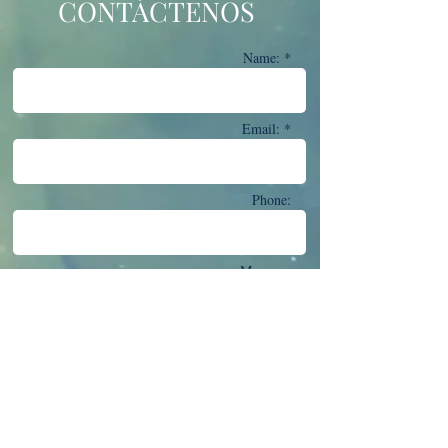
CONTÁCTENOS
Name: *
Email: *
Phone:
Message: